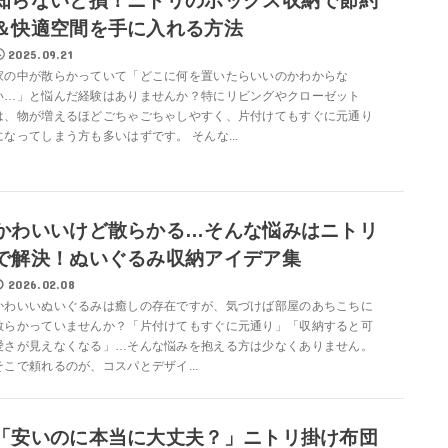
知らないと損！ニトリのボックス収納で節約
＆快適空間を手に入れる方法
2025.09.21
家の中が散らかっていて「どこに何を置いたらいいのかわからな
い…」と悩んだ経験はありませんか？特にリビングやクローゼット
は、物が増えるほどごちゃごちゃしやすく、片付けてもすぐに元通り
になってしまう方も多いはずです。 そんな...
かわいいけど散らかる…そんな悩みはニトリ
で解決！ぬいぐるみ収納アイデア集
2026.02.08
かわいいぬいぐるみは癒しの存在ですが、気づけば部屋のあちこちに
散らかっていませんか？「片付けてもすぐに元通り」「収納すると可
愛さが見えなくなる」…そんな悩みを抱える方は少なくありません。
そこで頼れるのが、コスパとデザイ...
「安いのに本当に大丈夫？」ニトリ掛け布団