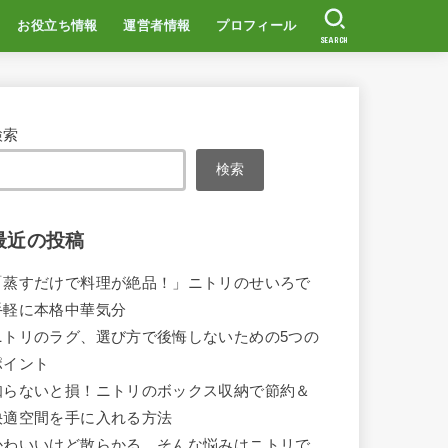
お役立ち情報
運営者情報
プロフィール
SEARCH
検索
検索
最近の投稿
「蒸すだけで料理が絶品！」ニトリのせいろで
手軽に本格中華気分
ニトリのラグ、選び方で後悔しないための5つの
ポイント
知らないと損！ニトリのボックス収納で節約＆
快適空間を手に入れる方法
かわいいけど散らかる…そんな悩みはニトリで