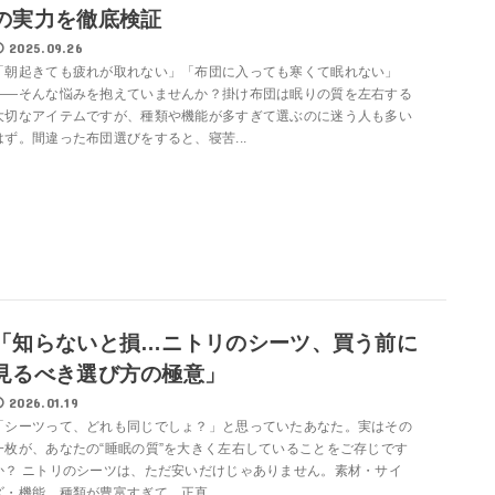
の実力を徹底検証
2025.09.26
「朝起きても疲れが取れない」「布団に入っても寒くて眠れない」
――そんな悩みを抱えていませんか？掛け布団は眠りの質を左右する
大切なアイテムですが、種類や機能が多すぎて選ぶのに迷う人も多い
はず。間違った布団選びをすると、寝苦...
「知らないと損…ニトリのシーツ、買う前に
見るべき選び方の極意」
2026.01.19
「シーツって、どれも同じでしょ？」と思っていたあなた。実はその
一枚が、あなたの“睡眠の質”を大きく左右していることをご存じです
か？ ニトリのシーツは、ただ安いだけじゃありません。素材・サイ
ズ・機能…種類が豊富すぎて、正直...